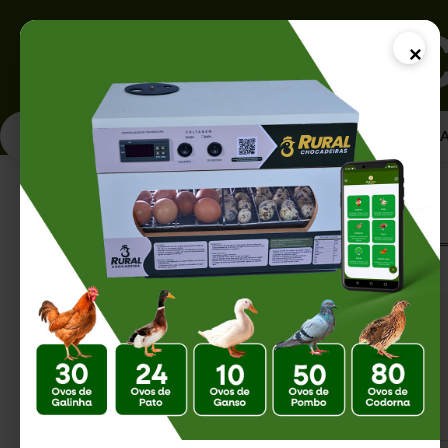
×
PÁGINA INICI
Página Inicial |