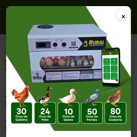
×
Página Inicial |
Aminoácidos Essenciais para Aves: Nutrientes Fundamentais para
Crescimento e Produção
Aminoácidos
Essenciais para
Aves: Nutrientes
Fundamentais para