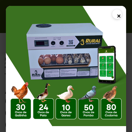
×
Página Inicial |
Armazenamento de Ovos Comerciais: Como Preservar a Qualidade
e Aumentar a Vida Útil
Armazenamento de
Ovos Comerciais:
Como Preservar a
Qualidade e