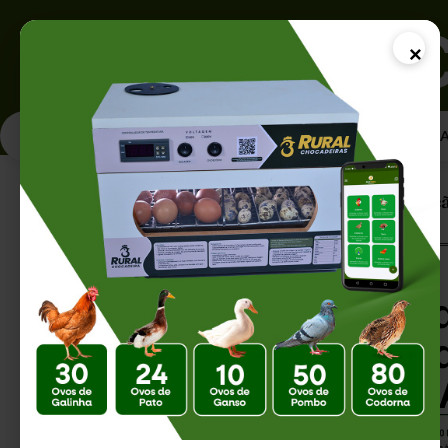
×
PÁGINA INICI
Página Inicial |
Armazenamento de Ração
Armazenamento d
Preservar a Qual
Produtividade na 