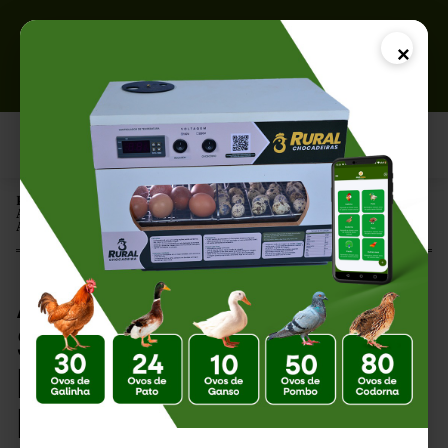
×
Página Inicial |
Avicultura Sustentável: Como Produzir Mais Respeitando o Meio
Ambiente
Avicultura
Sustentável: Como
Produzir Mais
Respeitando o Meio