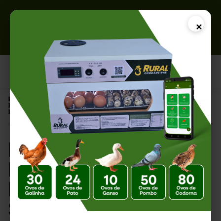
×
Página Inicial |
Bem-Estar de Pintinhos: A Base Para Uma Criação Saudável e
Produtiva
Bem-Estar de
Pintinhos: A Base
Para Uma Criação
Saudável e Produtiva