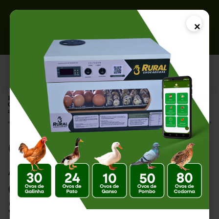
×
Página Inicial |
Capim para Galinhas: Alimentação Natural que Favorece a Saúde e
a Produtividade
Capim para Galinhas:
Alimentação Natural
que Favorece a
Saúde e a