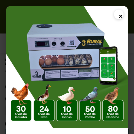
×
Página Inicial |
Chocadeira 130 Ovos: A Melhor Escolha para Criação de Aves
Chocadeira 130
Ovos: A Melhor
Escolha para Criação
de Aves