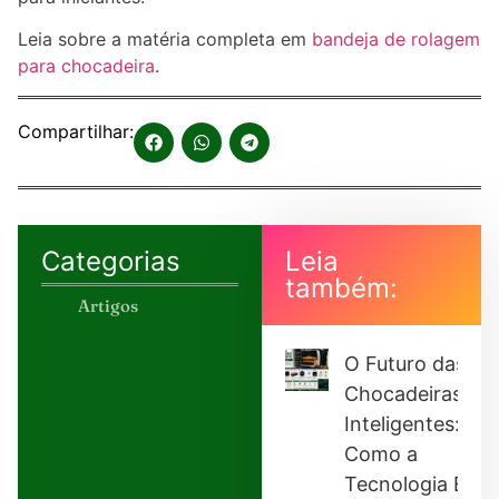
Leia sobre a matéria completa em
bandeja de rolagem
para chocadeira
.
Compartilhar:
Categorias
Leia
também:
Artigos
O Futuro das
Chocadeiras
Inteligentes:
Como a
Tecnologia Está