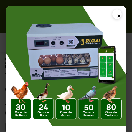
×
Página Inicial |
Chocadeira Automática 20 Ovos: Compacta e Eficiente para
Pequenas Produções
Chocadeira
Automática 20 Ovos:
Compacta e Eficiente
para Pequenas