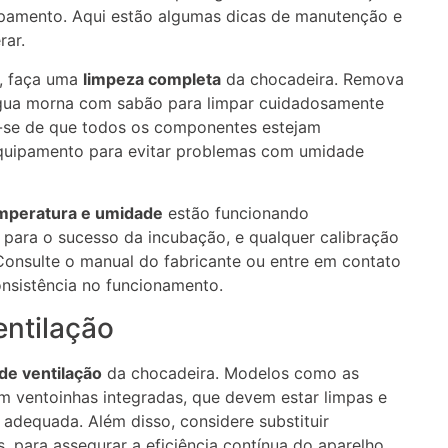
ipamento. Aqui estão algumas dicas de manutenção e
rar.
o, faça uma
limpeza completa
da chocadeira. Remova
 água morna com sabão para limpar cuidadosamente
ue-se de que todos os componentes estejam
quipamento para evitar problemas com umidade
mperatura e umidade
estão funcionando
s para o sucesso da incubação, e qualquer calibração
nsulte o manual do fabricante ou entre em contato
onsistência no funcionamento.
entilação
de ventilação
da chocadeira. Modelos como as
 ventoinhas integradas, que devem estar limpas e
 adequada. Além disso, considere substituir
 para assegurar a eficiência contínua do aparelho.