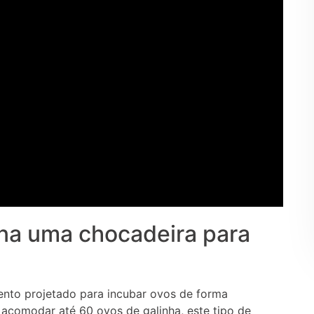
na uma chocadeira para
nto projetado para incubar ovos de forma
 acomodar até 60 ovos de galinha, este tipo de