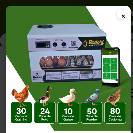
×
PÁGINA INICI
Página Inicial |
Chocadeira para 60 Ovos
Chocadeira para 6
na Incubação