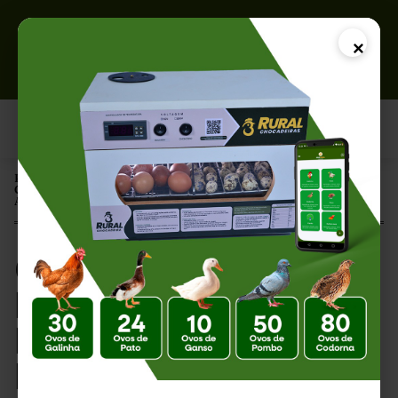
×
Página Inicial |
Chocadeira Portátil: Praticidade e Eficiência na Incubação
Artificial de Ovos
Chocadeira Portátil:
Praticidade e
Eficiência na
Incubação Artificial