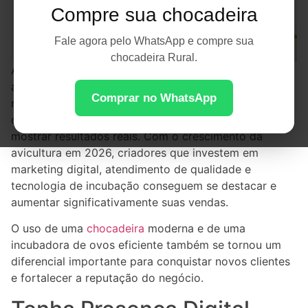
Compre sua chocadeira
Fale agora pelo WhatsApp e compre sua
chocadeira Rural.
Atrair clientes para um incubatório exige mais do que
apenas produzir pintinhos de qualidade. Em um
Comprar no WhatsApp
mercado cada vez mais competitivo, é fundamental
construir confiança, demonstrar profissionalismo e
mostrar resultados reais. Com o crescimento da
avicultura em 2026, criadores que investem em
marketing digital, atendimento de qualidade e
tecnologia de incubação conseguem se destacar e
aumentar significativamente suas vendas.
O uso de uma
chocadeira
moderna e de uma
incubadora de ovos eficiente também se tornou um
diferencial importante para conquistar novos clientes
e fortalecer a reputação do negócio.