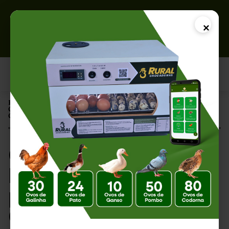
×
Página Inicial |
Como Aumentar a Fertilidade dos Ovos para Incubação: Guia
Completo para Melhorar a Taxa de Nascimento
Como Aumentar a
Fertilidade dos Ovos
para Incubação: Guia
Completo para