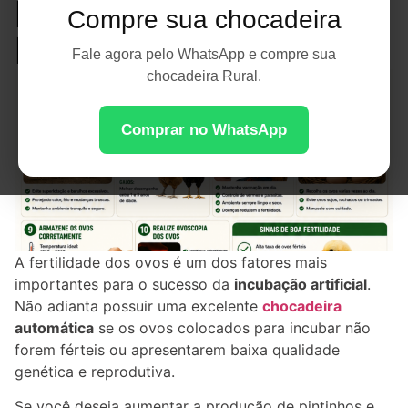
Melhorar a Taxa de
Compre sua chocadeira
Nascimento
Fale agora pelo WhatsApp e compre sua
chocadeira Rural.
Comprar no WhatsApp
A fertilidade dos ovos é um dos fatores mais
importantes para o sucesso da
incubação artificial
.
Não adianta possuir uma excelente
chocadeira
automática
se os ovos colocados para incubar não
forem férteis ou apresentarem baixa qualidade
genética e reprodutiva.
Se você deseja aumentar a produção de pintinhos e