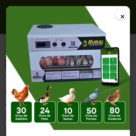
×
Página Inicial |
Como Avaliar a Qualidade de um Ovo Fértil: Guia Completo para
Melhorar a Taxa de Eclosão
Como Avaliar a
Qualidade de um Ovo
Fértil: Guia Completo
para Melhorar a Taxa