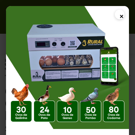
×
Página Inicial |
Como Criar um Catálogo de Ovos Férteis e Aumentar suas Vendas
em 2026
Como Criar um
Catálogo de Ovos
Férteis e Aumentar
suas Vendas em