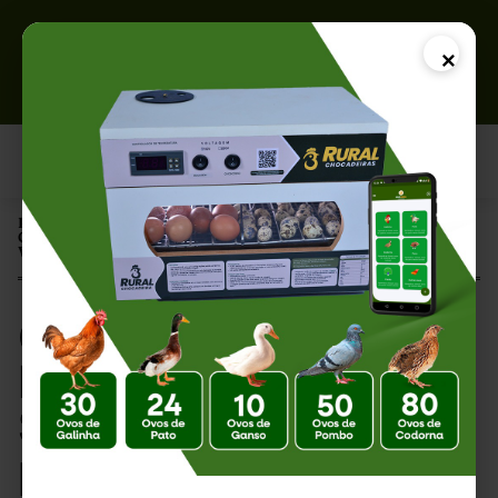
×
Página Inicial |
Como Divulgar Ovos Férteis nas Redes Sociais: Estratégias para
Vender Mais em 2026
Como Divulgar Ovos
Férteis nas Redes
Sociais: Estratégias
para Vender Mais em