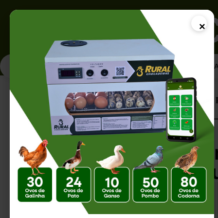
×
PÁGINA INICI
Página Inicial |
Como Enviar Pintinhos 
Como Enviar Pinti
Estados com Seg