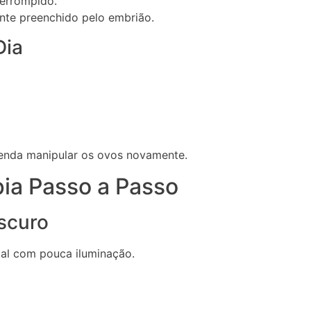
errompido.
ante preenchido pelo embrião.
Dia
enda manipular os ovos novamente.
ia Passo a Passo
scuro
cal com pouca iluminação.