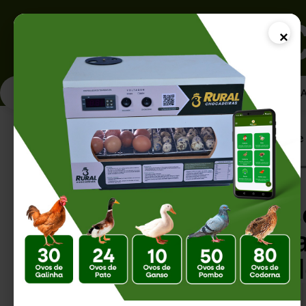
×
PÁGINA INICI
Página Inicial |
Como Fazer Ovoscopia e 
Como Fazer Ovosco
Ovos Férteis: Gui
Melhorar a Taxa d