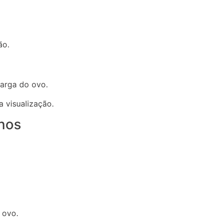
ão.
larga do ovo.
a visualização.
rnos
 ovo.