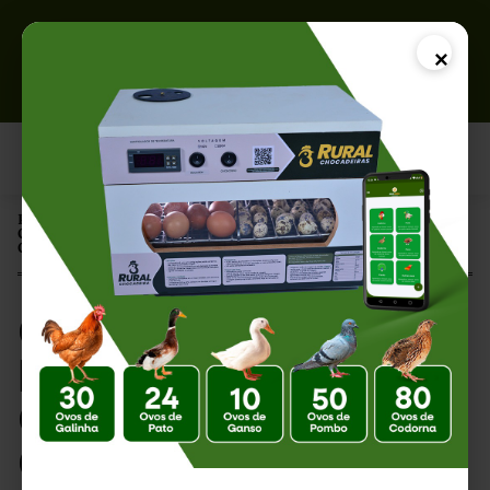
×
Página Inicial |
Como Limpar e Desinfetar uma Chocadeira Corretamente: Guia
Completo para Evitar Contaminações
Como Limpar e
Desinfetar uma
Chocadeira
Corretamente: Guia