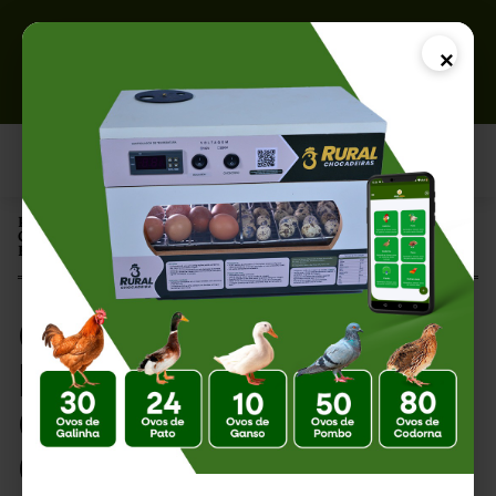
×
Página Inicial |
Como Limpar e Desinfetar uma Chocadeira: Guia Completo para
Evitar Contaminações
Como Limpar e
Desinfetar uma
Chocadeira: Guia
Completo para Evitar