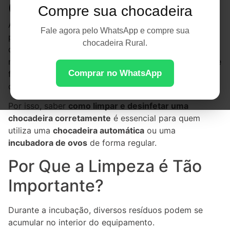
Contaminações
Compre sua chocadeira
A limpeza da
chocadeira
é uma etapa fundamental
Fale agora pelo WhatsApp e compre sua
para garantir uma incubação saudável e uma alta taxa
chocadeira Rural.
de eclosão. Restos de cascas, penas, poeira e
resíduos orgânicos podem favorecer a proliferação de
Comprar no WhatsApp
fungos, bactérias e outros microrganismos capazes
de comprometer o desenvolvimento dos embriões.
Por isso, saber
como limpar e desinfetar uma
chocadeira corretamente
é essencial para quem
utiliza uma
chocadeira automática
ou uma
incubadora de ovos
de forma regular.
Por Que a Limpeza é Tão
Importante?
Durante a incubação, diversos resíduos podem se
acumular no interior do equipamento.