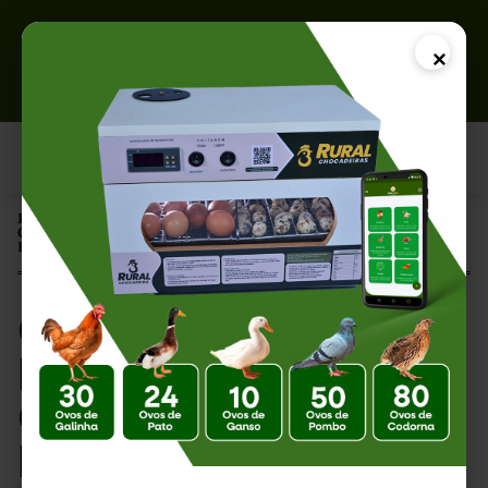
×
Página Inicial |
Como Montar um Incubatório Caseiro: Guia Completo para
Iniciantes em 2026
Como Montar um
Incubatório Caseiro:
Guia Completo para
Iniciantes em 2026