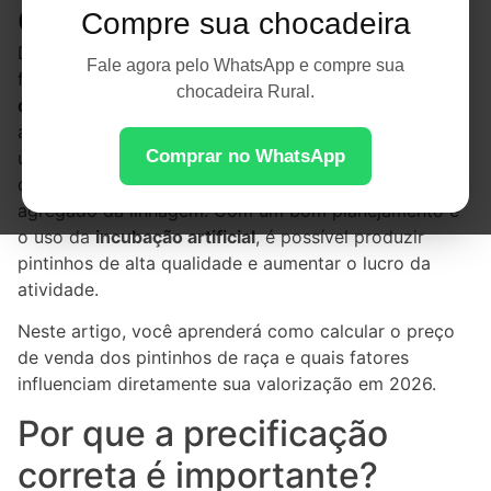
em 2026
Compre sua chocadeira
Definir o preço ideal dos pintinhos de raça é
Fale agora pelo WhatsApp e compre sua
fundamental para garantir a rentabilidade da
criação
chocadeira Rural.
de aves
. Muitos criadores estabelecem valores
apenas com base nos preços da concorrência, mas
Comprar no WhatsApp
uma precificação eficiente deve considerar os custos
de produção, a qualidade genética das aves e o valor
agregado da linhagem. Com um bom planejamento e
o uso da
incubação artificial
, é possível produzir
pintinhos de alta qualidade e aumentar o lucro da
atividade.
Neste artigo, você aprenderá como calcular o preço
de venda dos pintinhos de raça e quais fatores
influenciam diretamente sua valorização em 2026.
Por que a precificação
correta é importante?