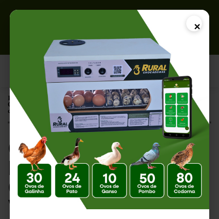
×
Página Inicial |
Como Precificar Pintinhos de Raça: Guia Completo para Vender
com Lucro em 2026
Como Precificar
Pintinhos de Raça:
Guia Completo para
Vender com Lucro