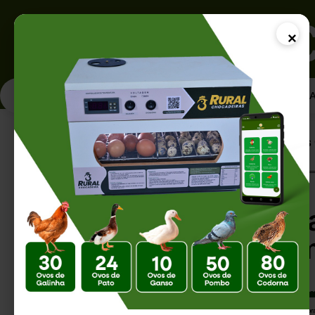
×
PÁGINA INICI
Página Inicial |
Como Produzir Frangos 
Como Produzir Fra
Completo para um
Qualidade