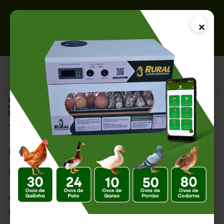
×
Página Inicial |
Como Reduzir Custos com Alimentação na Criação de Aves sem
Perder Qualidade
Como Reduzir
Custos com
Alimentação na
Criação de Aves sem