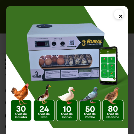
×
Página Inicial |
Como Reduzir o Consumo de Energia da Chocadeira sem
Comprometer a Incubação
Como Reduzir o
Consumo de Energia
da Chocadeira sem
Comprometer a