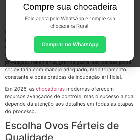
Compre sua chocadeira
Fale agora pelo WhatsApp e compre sua
chocadeira Rural.
Reduzir perdas durante a incubação é um dos
principais objetivos de qualquer criador de aves. Cada
Comprar no WhatsApp
ovo fértil perdido representa menor produtividade,
menor taxa de eclosão e aumento dos custos de
produção. Felizmente, grande parte das perdas pode
ser evitada com manejo adequado, monitoramento
constante e boas práticas de incubação artificial.
Em 2026, as
chocadeiras
modernas oferecem
recursos avançados de controle, mas o sucesso ainda
depende da atenção aos detalhes em todas as etapas
do processo.
Escolha Ovos Férteis de
Qualidade