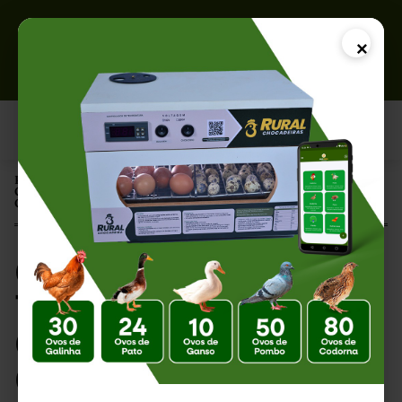
×
Página Inicial |
Como Regular a Temperatura da Chocadeira Corretamente: Guia
Completo para uma Incubação de Sucesso
Como Regular a
Temperatura da
Chocadeira
Corretamente: Guia