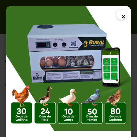
×
Página Inicial |
Como Saber se o Embrião Morreu Dentro do Ovo?
Como Saber se o
Embrião Morreu
Dentro do Ovo?