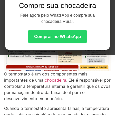
uma Incubação
Compre sua chocadeira
Segura
Fale agora pelo WhatsApp e compre sua
chocadeira Rural.
Comprar no WhatsApp
O termostato é um dos componentes mais
importantes de uma
chocadeira
. Ele é responsável por
controlar a temperatura interna e garantir que os ovos
permaneçam dentro da faixa ideal para o
desenvolvimento embrionário.
Quando o termostato apresenta falhas, a temperatura
pode subir ou cair além do recomendado, causando