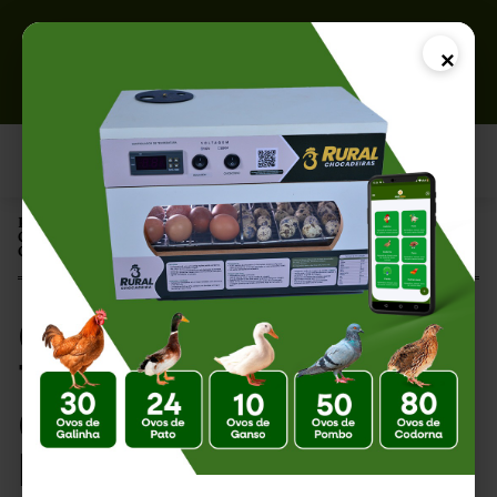
×
Página Inicial |
Como Testar o Termostato da Chocadeira: Passo a Passo para
Garantir uma Incubação Segura
Como Testar o
Termostato da
Chocadeira: Passo a
Passo para Garantir