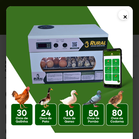
×
Página Inicial |
Criação de Patos: Guia Completo sobre Incubação Artificial e
Chocadeiras
Criação de Patos:
Guia Completo sobre
Incubação Artificial e
Chocadeiras