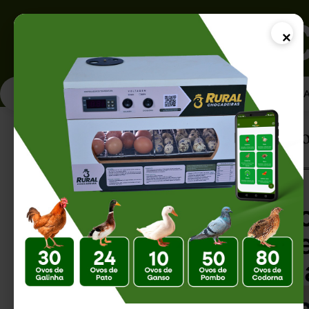
×
PÁGINA INICI
Página Inicial |
Criador Automático de O
Criador Automáti
Tecnologia que Re
Incubação Artifici