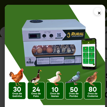
×
PÁGINA INICI
Página Inicial |
Cruzamentos Mais Procu
Cruzamentos Mai
Galinhas: As Co
Melhores Resulta