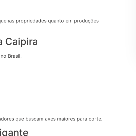
equenas propriedades quanto em produções
a Caipira
o Brasil.
adores que buscam aves maiores para corte.
igante