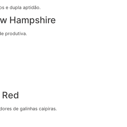
s e dupla aptidão.
ew Hampshire
e produtiva.
d Red
ores de galinhas caipiras.