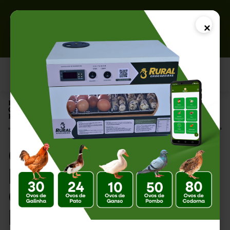
×
Página Inicial |
Cuidados com Ovos Férteis no Inverno: Como Garantir Boa
Eclosão Mesmo nos Dias Frios em 2026
Cuidados com Ovos
Férteis no Inverno:
Como Garantir Boa
Eclosão Mesmo nos