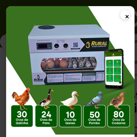
×
PÁGINA INICI
Página Inicial |
Desempenho Zootécnico: 
Desempenho Zoot
Como Avaliar a Ef
de Aves