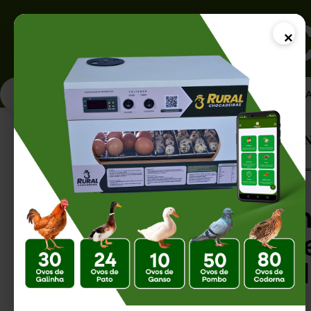
×
PÁGINA INICI
Página Inicial |
Fósforo para Galinhas: 
Fósforo para Gali
Essencial para C
Fortes e Alta Pro