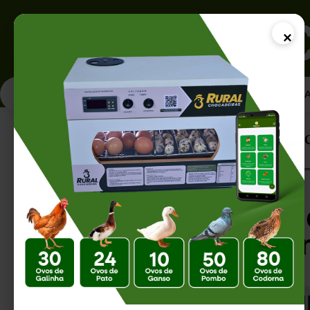
×
PÁGINA INICI
Página Inicial |
Higiene da Chocadeira: 
Higiene da Choca
uma Incubação Art
Eficiente