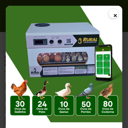
×
Página Inicial |
Incubadora para Pequenos Produtores: Como Escolher o
Equipamento Ideal
Incubadora para
Pequenos
Produtores: Como
Escolher o