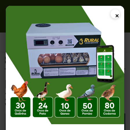
×
Página Inicial |
Kit para Chocadeira 220V: Tudo o que Você Precisa Saber
Kit para Chocadeira
220V: Tudo o que
Você Precisa Saber