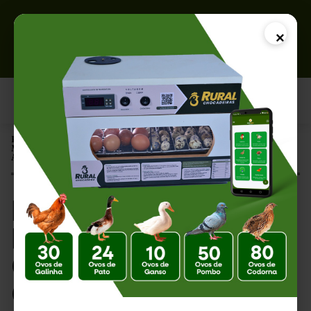
×
Página Inicial |
Melhor Local para Instalar uma Chocadeira: Guia Completo para
Aumentar a Taxa de Eclosão
Melhor Local para
Instalar uma
Chocadeira: Guia
Completo para