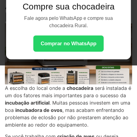
Aumentar a Taxa de
Compre sua chocadeira
Eclosão
Fale agora pelo WhatsApp e compre sua
chocadeira Rural.
Comprar no WhatsApp
A escolha do local onde a
chocadeira
será instalada é
um dos fatores mais importantes para o sucesso da
incubação artificial
. Muitas pessoas investem em uma
boa
incubadora de ovos
, mas acabam enfrentando
problemas de eclosão por não prestarem atenção ao
ambiente ao redor do equipamento.
Se você trabalha com
criação de aves
ou deseja