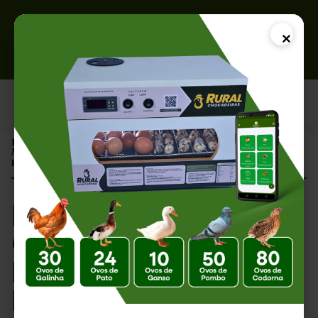
×
Página Inicial |
Melhor Raça de Galinha para Ovos: Descubra as Mais Produtivas
para sua Criação
Melhor Raça de
Galinha para Ovos:
Descubra as Mais
Produtivas para sua