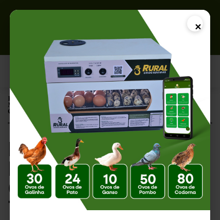
×
Página Inicial |
Mercado de Ovos Férteis em 2026: Crescimento, Tecnologia e
Oportunidades na Avicultura
Mercado de Ovos
Férteis em 2026:
Crescimento,
Tecnologia e