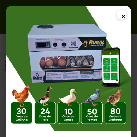
×
Página Inicial |
Nutrição de Codornas: Guia Completo para Melhor Crescimento,
Postura e Produtividade
Nutrição de
Codornas: Guia
Completo para
Melhor Crescimento,