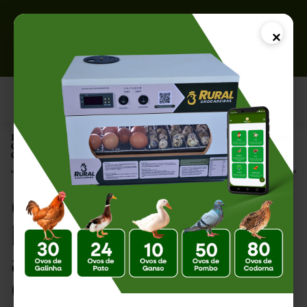
×
Página Inicial |
O Que Fazer Quando Falta Energia Durante a Incubação? Guia
Completo para Evitar Perdas
O Que Fazer Quando
Falta Energia Durante
a Incubação? Guia
Completo para Evitar