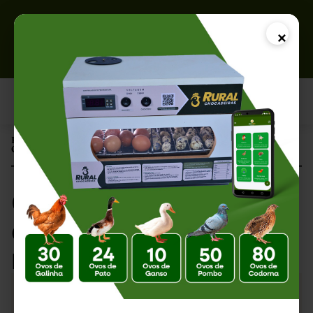
×
Página Inicial |
O Que Fazer Quando o Pintinho Fica Preso na Casca?
O Que Fazer Quando
o Pintinho Fica Preso
na Casca?