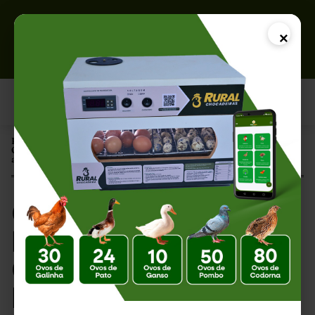
×
Página Inicial |
O Que Influencia a Fertilidade dos Galos? Fatores que Determinam
a Qualidade dos Ovos Férteis
O Que Influencia a
Fertilidade dos
Galos? Fatores que
Determinam a