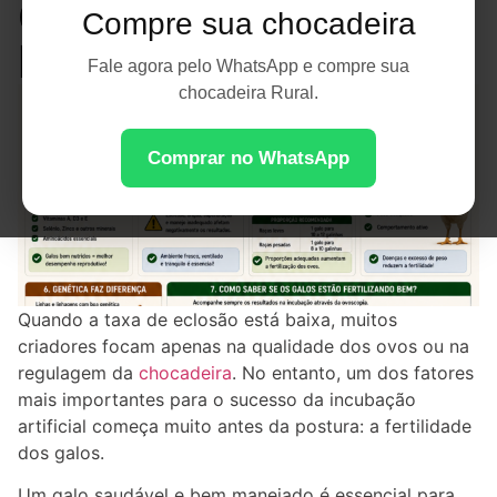
Qualidade dos Ovos
Compre sua chocadeira
Férteis
Fale agora pelo WhatsApp e compre sua
chocadeira Rural.
Comprar no WhatsApp
Quando a taxa de eclosão está baixa, muitos
criadores focam apenas na qualidade dos ovos ou na
regulagem da
chocadeira
. No entanto, um dos fatores
mais importantes para o sucesso da incubação
artificial começa muito antes da postura: a fertilidade
dos galos.
Um galo saudável e bem manejado é essencial para