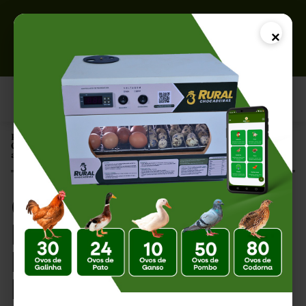
×
Página Inicial |
Ovos com Casca Fina Podem Ser Incubados? Descubra os Riscos e
as Chances de Eclosão
Ovos com Casca Fina
Podem Ser
Incubados?
Descubra os Riscos e