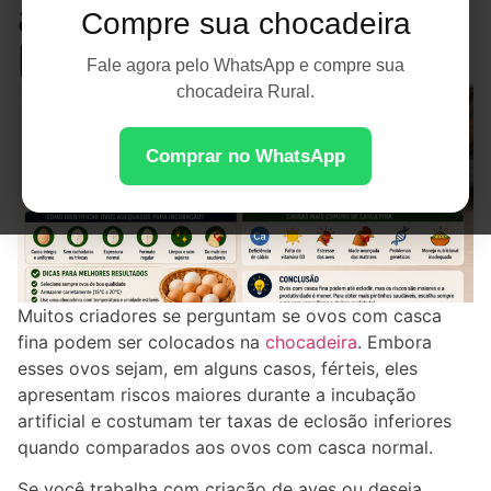
as Chances de
Compre sua chocadeira
Eclosão
Fale agora pelo WhatsApp e compre sua
chocadeira Rural.
Comprar no WhatsApp
Muitos criadores se perguntam se ovos com casca
fina podem ser colocados na
chocadeira
. Embora
esses ovos sejam, em alguns casos, férteis, eles
apresentam riscos maiores durante a incubação
artificial e costumam ter taxas de eclosão inferiores
quando comparados aos ovos com casca normal.
Se você trabalha com criação de aves ou deseja