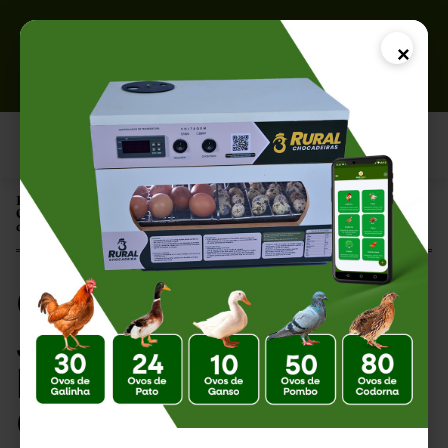
×
Página Inicial |
Ovos de Galinhas Jovens Incubam Melhor? Entenda Como a Idade
da Ave Influencia a Eclosão
Ovos de Galinhas
Jovens Incubam
Melhor? Entenda
Como a Idade da Ave