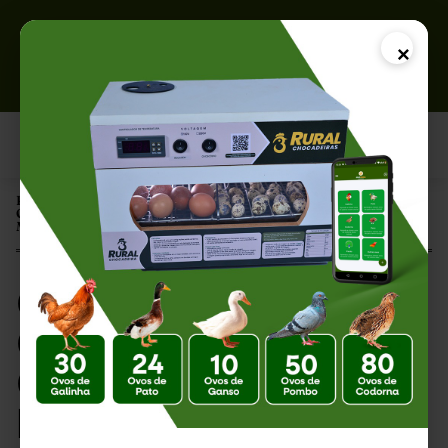
×
Página Inicial |
Ovos Férteis Baratos: Como Comprar com Qualidade e Obter
Melhores Resultados na Incubação
Ovos Férteis Baratos:
Como Comprar com
Qualidade e Obter
Melhores Resultados