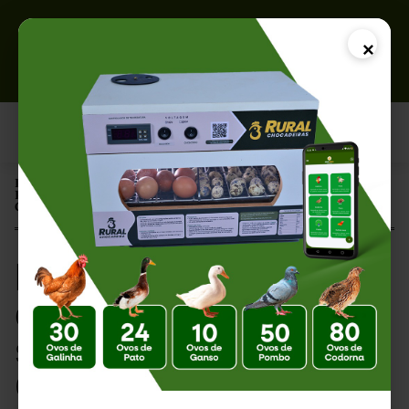
×
Página Inicial |
Principais Sinais de que um Embrião Está se Desenvolvendo
Corretamente
Principais Sinais de
que um Embrião Está
se Desenvolvendo
Corretamente