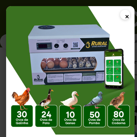
×
PÁGINA INICI
Página Inicial |
Produtividade de Postur
Produtividade de
Aumentar a Produ
Melhorar os Resu